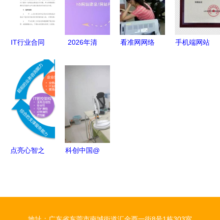
专业实践
IT行业合同
2026年清
看准网网络
手机端网站
国际互联网
远企业网站
技术咨询服
制作与网络
络
建设攻略
务 企业数
技术咨询
INTERNET
揭秘行业
字化转型的
山东正舟的
信息服务合
TOP10案
导航仪
专业实践
同
例与网络技
术咨询服务
指南
点亮心智之
科创中国@
光 以灯泡
广州| 创交
为灵感的大
会系列活动
脑创意与网
之白云区知
络技术咨询
识产权培训
地址：广东省东莞市南城街道汇金西一街8号1栋303室