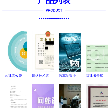
产品列表
PRODUCT
----------------
构建高效管
网络技术咨
汽车制造业
福建省景辉
理支持体系
询服务
怎样做互联
信息技术
国信网网络
40080O2718
网网络营销
打造专业网
技术咨询服
与郑州锦利
好-网站营
络技术咨询
务实践
网络科技的
销
服务体系